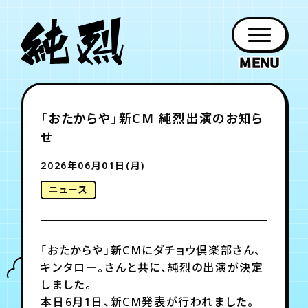
年会員制ファンクラブ
「おたからや」新CM 純烈出演のお知ら
ファン
お知らせ
グッズ
紹介
ホーム
日程
作品
チケット
日記
せ
クラブ
会員登録
ログイン
PROFILE
GOODS
NEWS
DISCOGRAPHY
SCHEDULE
HOME
TICKET
BLOG
2026年06月01日(月)
ニュース
チケット
お知らせ
ムービー
FC TICKET
FC NEWS
MOVIE
「おたからや」新CMにダチョウ倶楽部さん、
キンタロー。さんと共に、純烈の出演が決定
月会員制ファンクラブ
しました。
本日6月1日、新CM発表が行われました。