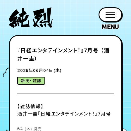
年会員制ファンクラブ
『日経エンタテインメント！』7月号 （酒
ファン
お知らせ
グッズ
紹介
ホーム
日程
作品
チケット
日記
井一圭）
クラブ
会員登録
ログイン
PROFILE
GOODS
NEWS
DISCOGRAPHY
SCHEDULE
HOME
TICKET
BLOG
2026年06月04日(木)
新聞・雑誌
チケット
お知らせ
ムービー
FC TICKET
FC NEWS
MOVIE
【雑誌情報】
酒井一圭『日経エンタテインメント！』7月号
月会員制ファンクラブ
6/4（木）発売