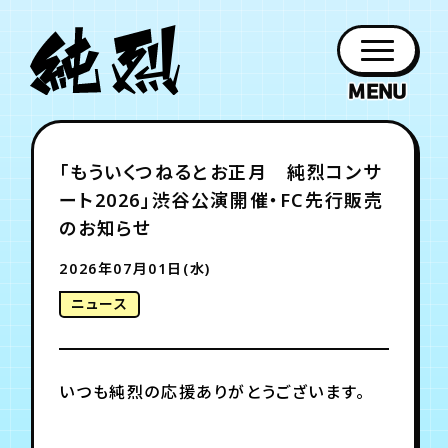
年会員制ファンクラブ
「もういくつねるとお正月 純烈コンサ
ファン
お知らせ
グッズ
紹介
ホーム
日程
作品
チケット
日記
ート2026」渋谷公演開催・FC先行販売
クラブ
会員登録
ログイン
PROFILE
GOODS
NEWS
DISCOGRAPHY
SCHEDULE
HOME
TICKET
BLOG
のお知らせ
2026年07月01日(水)
チケット
お知らせ
ムービー
ニュース
FC TICKET
FC NEWS
MOVIE
いつも純烈の応援ありがとうございます。
月会員制ファンクラブ