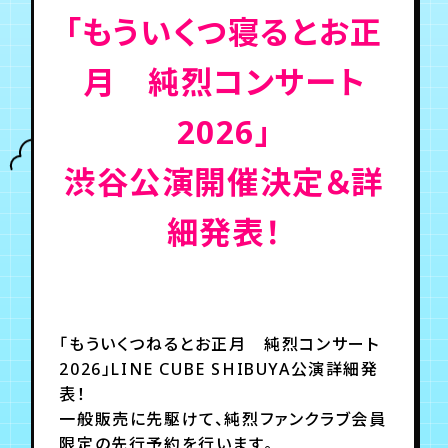
「もういくつ寝るとお正
年会員制ファンクラブ
月 純烈コンサート
会員登録
ログイン
2026」
渋谷公演開催決定＆詳
チケット
お知らせ
ムービー
細発表！
TICKET
FC NEWS
MOVIE
「もういくつねるとお正月 純烈コンサート
2026」LINE CUBE SHIBUYA公演詳細発
表！
一般販売に先駆けて、純烈ファンクラブ会員
限定の先行予約を行います。