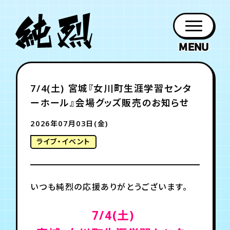
年会員制ファンクラブ
7/4(土) 宮城『女川町生涯学習センタ
ファン
お知らせ
グッズ
紹介
ホーム
日程
作品
チケット
日記
ーホール』会場グッズ販売のお知らせ
クラブ
会員登録
ログイン
PROFILE
GOODS
NEWS
DISCOGRAPHY
SCHEDULE
HOME
TICKET
BLOG
2026年07月03日(金)
ライブ・イベント
チケット
お知らせ
ムービー
FC TICKET
FC NEWS
MOVIE
いつも純烈の応援ありがとうございます。
月会員制ファンクラブ
7/4(土)