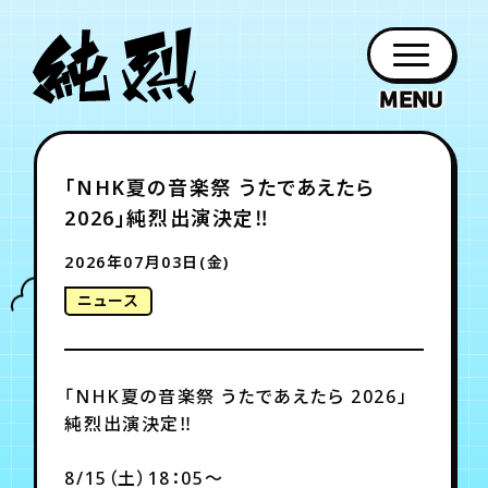
年会員制ファンクラブ
「NHK夏の音楽祭 うたであえたら
ファン
お知らせ
グッズ
紹介
ホーム
日程
作品
チケット
日記
2026」純烈出演決定‼
クラブ
会員登録
ログイン
PROFILE
GOODS
NEWS
DISCOGRAPHY
SCHEDULE
HOME
TICKET
BLOG
2026年07月03日(金)
ニュース
チケット
お知らせ
ムービー
FC TICKET
FC NEWS
MOVIE
「NHK夏の音楽祭 うたであえたら 2026」
純烈出演決定‼
月会員制ファンクラブ
8/15（土）18：05～