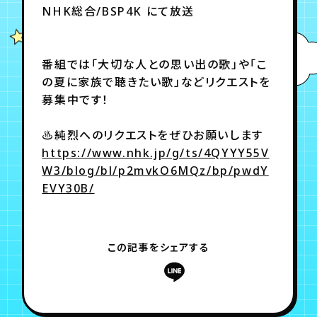
NHK総合/BSP4K にて放送
年会員制ファンクラブ
番組では「大切な人との思い出の歌」や「こ
の夏に家族で聴きたい歌」などリクエストを
会員登録
ログイン
募集中です！
♨純烈へのリクエストをぜひお願いします
チケット
お知らせ
ムービー
https://www.nhk.jp/g/ts/4QYYY55V
TICKET
FC NEWS
MOVIE
W3/blog/bl/p2mvkO6MQz/bp/pwdY
EVY30B/
この記事をシェアする