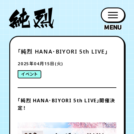
年会員制ファンクラブ
「純烈 HANA･BIYORI 5th LIVE」
ファン
お知らせ
グッズ
紹介
ホーム
日程
作品
チケット
日記
クラブ
会員登録
ログイン
2025年04月15日(火)
PROFILE
GOODS
NEWS
DISCOGRAPHY
SCHEDULE
HOME
TICKET
BLOG
イベント
チケット
お知らせ
ムービー
FC TICKET
FC NEWS
MOVIE
「純烈 HANA･BIYORI 5th LIVE」開催決
定！
月会員制ファンクラブ