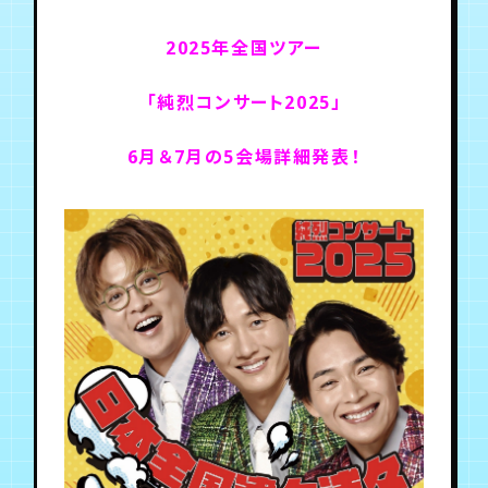
2025年全国ツアー
年会員制ファンクラブ
「純烈コンサート2025」
会員登録
ログイン
6月＆7月の5会場詳細発表！
チケット
お知らせ
ムービー
TICKET
FC NEWS
MOVIE