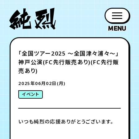
年会員制ファンクラブ
「全国ツアー2025 〜全国津々浦々〜」
ファン
お知らせ
グッズ
紹介
ホーム
日程
作品
チケット
日記
神戸公演(FC先行販売あり)(FC先行販
クラブ
会員登録
ログイン
PROFILE
GOODS
NEWS
DISCOGRAPHY
SCHEDULE
HOME
TICKET
BLOG
売あり)
2025年06月02日(月)
チケット
お知らせ
ムービー
イベント
FC TICKET
FC NEWS
MOVIE
いつも純烈の応援ありがとうございます。
月会員制ファンクラブ