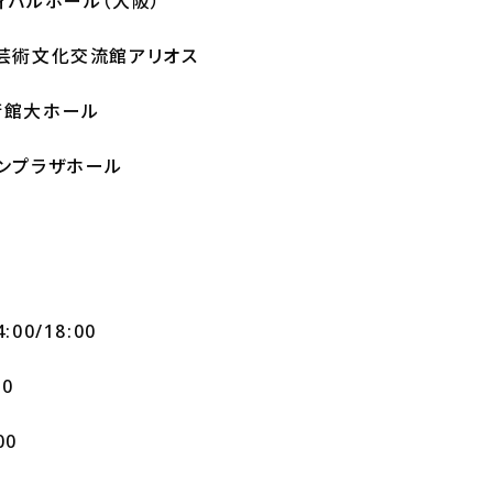
ティバルホール（大阪）
き芸術文化交流館アリオス
術館大ホール
サンプラザホール
00/18:00
30
00