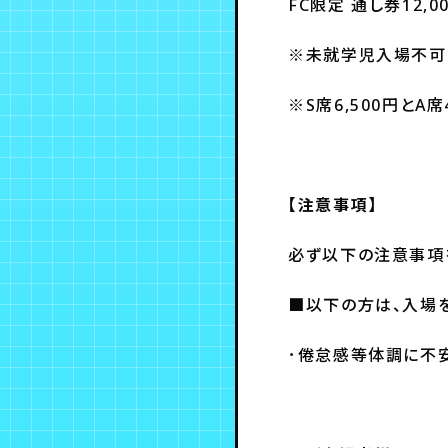
FC限定 通し券12,0
※未就学児入場不可
※S席6,500円と
【注意事項】
必ず以下の注意事項
■以下の方は、入場
･倦怠感等体調に不