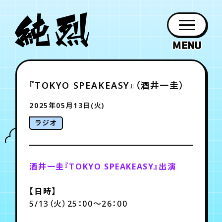
年会員制ファンクラブ
『TOKYO SPEAKEASY』（酒井一圭）
ファン
お知らせ
グッズ
紹介
ホーム
日程
作品
チケット
日記
クラブ
会員登録
ログイン
2025年05月13日(火)
PROFILE
GOODS
NEWS
DISCOGRAPHY
SCHEDULE
HOME
TICKET
BLOG
ラジオ
チケット
お知らせ
ムービー
FC TICKET
FC NEWS
MOVIE
酒井一圭『TOKYO SPEAKEASY』出演
【日時】
月会員制ファンクラブ
5/13（火）25：00～26：00