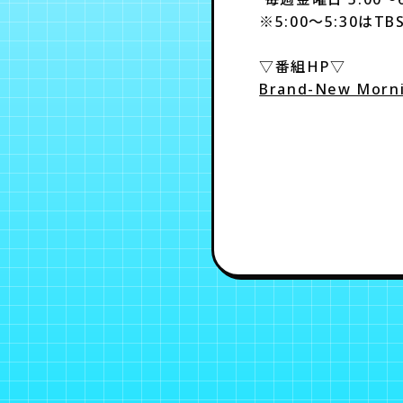
※5:00～5:30はT
▽番組HP▽
Brand-New Mor