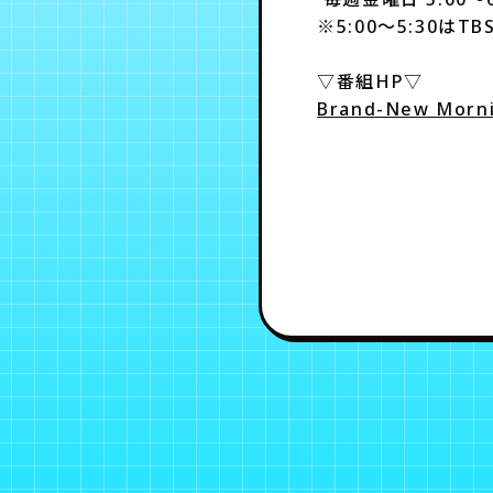
※5:00～5:30はT
▽番組HP▽
Brand-New Mor