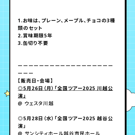
月会員制ファンクラブ
会員登録
ログイン
1.お味は、プレーン、メープル、チョコの3種
類のセット
2.賞味期限5年
3.缶切り不要
ーーーーーーーーーーーーーーーーーー
ーーー
【販売日・会場】
◎5月26日（月）「全国ツアー2025 川越公
演」
@ ウェスタ川越
◎5月28日（水）「全国ツアー2025 越谷公
演」
@ サンシティホール越谷市民ホール