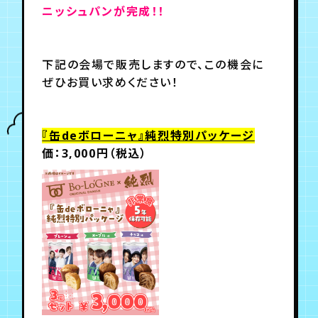
ニッシュパンが完成！！
年会員制ファンクラブ
下記の会場で販売しますので、この機会に
ぜひお買い求めください！
会員登録
ログイン
『缶deボローニャ』純烈特別パッケージ
チケット
お知らせ
ムービー
価：3,000円（税込）
TICKET
FC NEWS
MOVIE