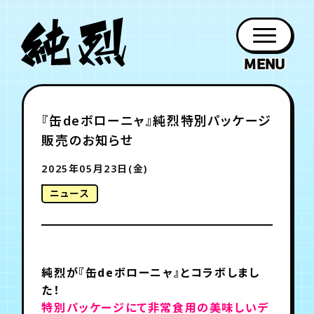
年会員制ファンクラブ
『缶deボローニャ』純烈特別パッケージ
ファン
お知らせ
グッズ
紹介
ホーム
日程
作品
チケット
日記
販売のお知らせ
クラブ
会員登録
ログイン
PROFILE
GOODS
NEWS
DISCOGRAPHY
SCHEDULE
HOME
TICKET
BLOG
2025年05月23日(金)
ニュース
チケット
お知らせ
ムービー
FC TICKET
FC NEWS
MOVIE
純烈が
『缶deボローニャ』とコラボしまし
月会員制ファンクラブ
た！
特別パッケージにて非常食用の美味しいデ