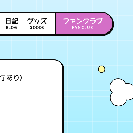
日記
グッズ
ファンクラブ
BLOG
GOODS
FANCLUB
年会員制ファンクラブ
会員登録
ログイン
行あり）
チケット
お知らせ
ムービー
FC TICKET
FC NEWS
MOVIE
月会員制ファンクラブ