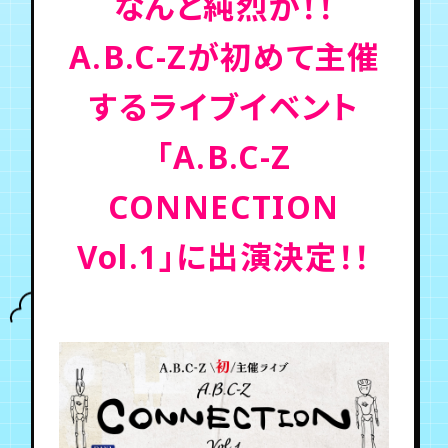
なんと純烈が！！
A.B.C-Zが初めて主催
年会員制ファンクラブ
するライブイベント
会員登録
ログイン
「A.B.C-Z
チケット
お知らせ
ムービー
CONNECTION
TICKET
FC NEWS
MOVIE
Vol.1」に出演決定！！