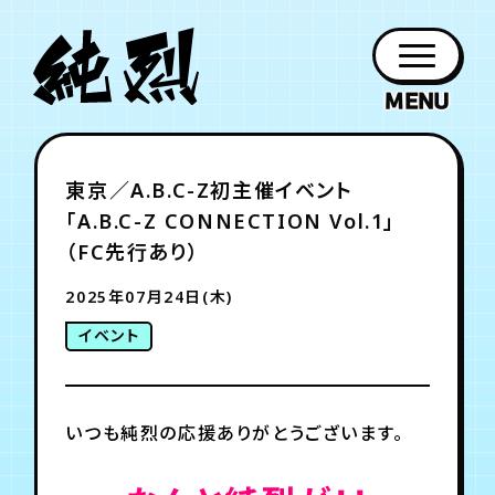
年会員制ファンクラブ
東京／A.B.C-Z初主催イベント
ファン
お知らせ
グッズ
紹介
ホーム
日程
作品
チケット
日記
「A.B.C-Z CONNECTION Vol.1」
クラブ
会員登録
ログイン
PROFILE
GOODS
NEWS
DISCOGRAPHY
SCHEDULE
HOME
TICKET
BLOG
（FC先行あり）
2025年07月24日(木)
チケット
お知らせ
ムービー
イベント
FC TICKET
FC NEWS
MOVIE
いつも純烈の応援ありがとうございます。
月会員制ファンクラブ