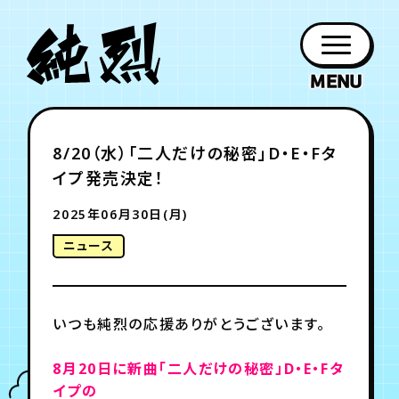
年会員制ファンクラブ
8/20（水）「二人だけの秘密」D・E・Fタ
ファン
お知らせ
グッズ
紹介
ホーム
日程
作品
チケット
日記
イプ発売決定！
クラブ
会員登録
ログイン
PROFILE
GOODS
NEWS
DISCOGRAPHY
SCHEDULE
HOME
TICKET
BLOG
2025年06月30日(月)
ニュース
チケット
お知らせ
ムービー
FC TICKET
FC NEWS
MOVIE
いつも純烈の応援ありがとうございます。
月会員制ファンクラブ
8月20日に新曲「二人だけの秘密」D・E・Fタ
イプの