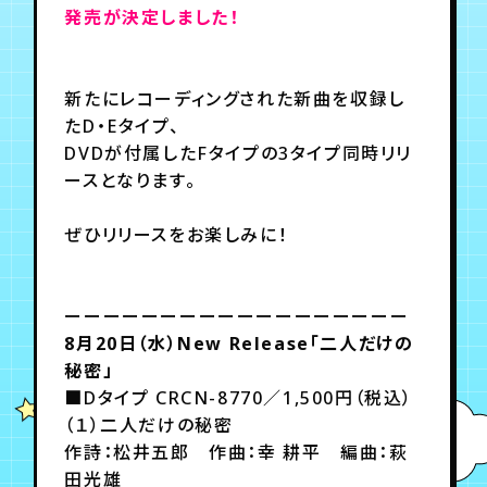
発売が決定しました！
年会員制ファンクラブ
新たにレコーディングされた新曲を収録し
たD・Eタイプ、
会員登録
ログイン
DVDが付属したFタイプの3タイプ同時リリ
ースとなります。
チケット
お知らせ
ムービー
ぜひリリースをお楽しみに！
TICKET
FC NEWS
MOVIE
ーーーーーーーーーーーーーーーーーー
8月20日（水）New Release「二人だけの
秘密」
■Dタイプ CRCN-8770／1,500円（税込）
（１）二人だけの秘密
作詩：松井五郎 作曲：幸 耕平 編曲：萩
田光雄