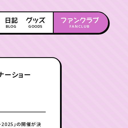
日記
グッズ
ファンクラブ
BLOG
GOODS
FANCLUB
年会員制ファンクラブ
会員登録
ログイン
ィナーショー
チケット
お知らせ
ムービー
FC TICKET
FC NEWS
MOVIE
2025」の開催が決
月会員制ファンクラブ