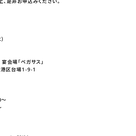
上、是非お申込みください。
水）
 宴会場「ペガサス」
都港区台場1-9-1
0～
～