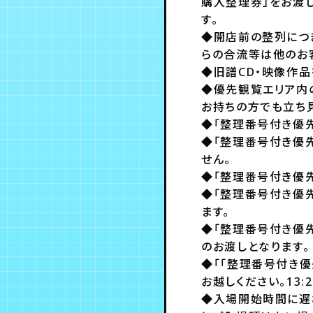
購入整理券」をお渡し
す。
◆開店前の整列につ
らの合流等は他のお
◆旧譜CD・映像作
◆優先観覧エリア内
お持ちの方でも立ち
◆「整理番号付き優
◆「整理番号付き優
せん。
◆「整理番号付き優先
◆「整理番号付き優
ます。
◆「整理番号付き優
のお渡しとなります。
◆「「整理番号付き
お越しください。13
◆入場開始時間に遅