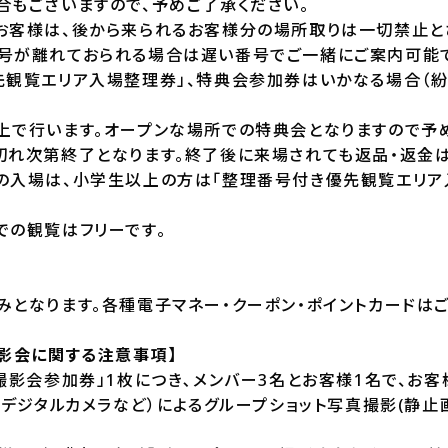
合もございますので、予めご了承ください。
お客様は、後から来られるお客様分の場所取りは一切禁止と
号が離れておられる場合は遅い番号でご一緒にご案内可能で
先観覧エリア入場整理券」、特典会参加券はいかなる場合（紛
上で行います。オープンな場所での特典会となりますので予め
切れ次第終了となります。終了後に来場されても返品・返金は
の入場は、小学生以上の方は「整理番号付き優先観覧エリア
での観覧はフリーです。
みとなります。各種電子マネー・クーポン・ポイントカードは
撮影会に関する注意事項】
撮影会参加券」1枚につき､メンバー3名とお客様1名で、お客
、デジタルカメラなど）によるグループショット写真撮影(静止