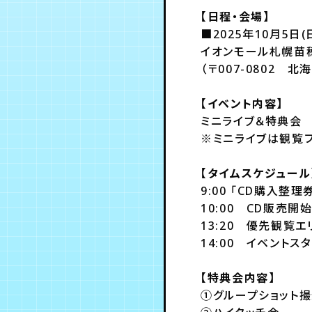
【日程・会場】
■2025年10月5日(
イオンモール札幌苗穂
（〒007-0802 
【イベント内容】
ミニライブ＆特典会
※ミニライブは観覧
【タイムスケジュール
9:00 「CD購入整理
10:00 CD販売
13:20 優先観覧
14:00 イベントス
【特典会内容】
①グループショット