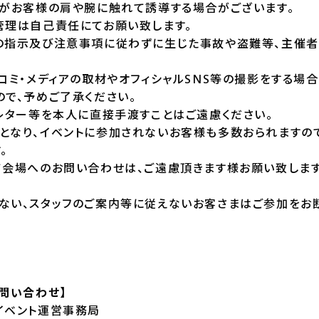
フがお客様の肩や腕に触れて誘導する場合がございます。
管理は自己責任にてお願い致します。
の指示及び注意事項に従わずに生じた事故や盗難等、主催者
コミ・メディアの取材やオフィシャルSNS等の撮影をする場
で、予めご了承ください。
ンレター等を本人に直接手渡すことはご遠慮ください。
となり、イベントに参加されないお客様も多数おられますの
。
て会場へのお問い合わせは、ご遠慮頂きます様お願い致します
ない、スタッフのご案内等に従えないお客さまはご参加をお
問い合わせ】
イベント運営事務局