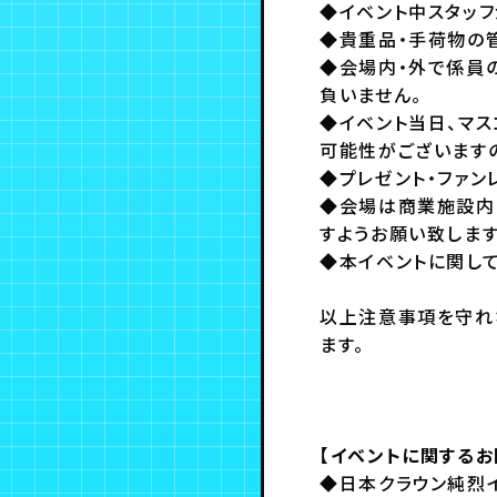
◆イベント中スタッ
◆貴重品・手荷物の
◆会場内・外で係員
負いません。
◆イベント当日、マス
可能性がございますの
◆プレゼント・ファ
◆会場は商業施設内
すようお願い致します
◆本イベントに関し
以上注意事項を守れ
ます。
【イベントに関するお
◆日本クラウン純烈