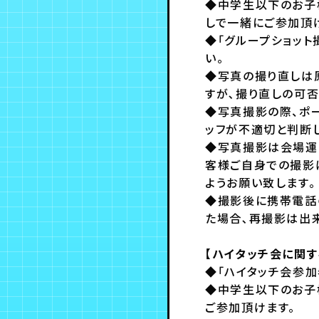
◆中学生以下のお子
しで一緒にご参加頂
◆「グループショッ
い。
◆写真の撮り直しは
すが､撮り直しの可
◆写真撮影の際、ポ
ッフが不適切と判断
◆写真撮影は会場運
客様ご自身での撮影
ようお願い致します。
◆撮影後に携帯電話
た場合､再撮影は出
【ハイタッチ会に関す
◆「ハイタッチ会参加
◆中学生以下のお子
ご参加頂けます。