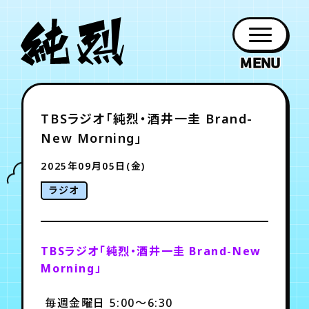
年会員制ファンクラブ
TBSラジオ「純烈・酒井一圭 Brand-
ファン
お知らせ
グッズ
紹介
ホーム
日程
作品
チケット
日記
New Morning」
クラブ
会員登録
ログイン
PROFILE
GOODS
NEWS
DISCOGRAPHY
SCHEDULE
HOME
TICKET
BLOG
2025年09月05日(金)
ラジオ
チケット
お知らせ
ムービー
FC TICKET
FC NEWS
MOVIE
TBSラジオ「純烈・酒井一圭 Brand-New
Morning」
月会員制ファンクラブ
毎週金曜日 5:00～6:30