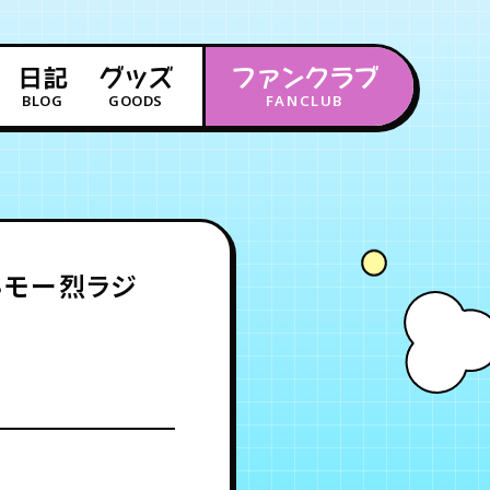
日記
グッズ
ファンクラブ
BLOG
GOODS
FANCLUB
年会員制ファンクラブ
会員登録
ログイン
ン♨モー烈ラジ
チケット
お知らせ
ムービー
FC TICKET
FC NEWS
MOVIE
月会員制ファンクラブ