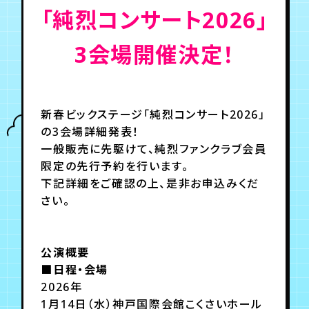
「純烈コンサート2026」
年会員制ファンクラブ
3会場開催決定！
会員登録
ログイン
新春ビックステージ「純烈コンサート2026」
の3会場詳細発表！
チケット
お知らせ
ムービー
一般販売に先駆けて、純烈ファンクラブ会員
TICKET
FC NEWS
MOVIE
限定の先行予約を行います。
下記詳細をご確認の上、是非お申込みくだ
さい。
公演概要
■日程・会場
2026年
1月14日（水）神戸国際会館こくさいホール