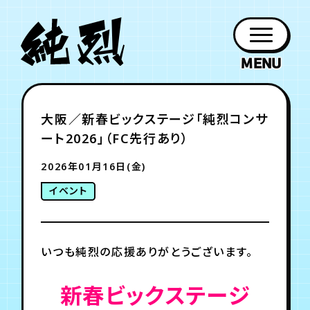
年会員制ファンクラブ
大阪／新春ビックステージ「純烈コンサ
ファン
お知らせ
グッズ
紹介
ホーム
日程
作品
チケット
日記
ート2026」（FC先行あり）
クラブ
会員登録
ログイン
PROFILE
GOODS
NEWS
DISCOGRAPHY
SCHEDULE
HOME
TICKET
BLOG
2026年01月16日(金)
イベント
チケット
お知らせ
ムービー
FC TICKET
FC NEWS
MOVIE
いつも純烈の応援ありがとうございます。
月会員制ファンクラブ
新春ビックステージ