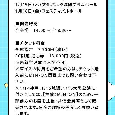
月会員制ファンクラブ
1月15日（木）文化パルク城陽プラムホール
1月16日（金）フェスティバルホール
会員登録
ログイン
■開演時間
全会場 14:00～／18:30～
■チケット料金
全席指定 7,700円（税込）
FC限定 通し券 13,000円（税込）
※未就学児童は入場不可。
※車イスの利用をご希望の方は、チケット購
入前にMIN-ON関西までお問い合わせ下
さい。
※1/14神戸、1/15城陽、1/16大阪公演に
付きましては、【主催：MIN-ON】のため、一
部前方のお席を主催・共催会員席として販
売されます。何卒ご理解の程宜しくお願い致
します。