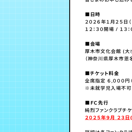
■日時
２０２６年１月２５日（
１２：３０開場 / １３
■会場
厚木市文化会館 (大
（神奈川県厚木市恩名
■チケット料金
全席指定 ６,０００円
※未就学児入場不
■ＦＣ先行
純烈ファンクラブチ
２０２５年９月 ２３日(