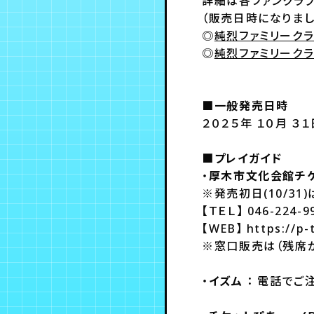
詳細は各ファンクラブ
（販売日時になりま
◎
純烈ファミリーク
◎
純烈ファミリーク
■一般発売日時
２０２５年 １０月 ３１
■
プレイガイド
・
厚木市文化会館チ
※発売初日(10/31
【ＴＥＬ】 046-224
【WEB】 https://p
※窓口販売は（残席が
・
イズム
： 電話でご注