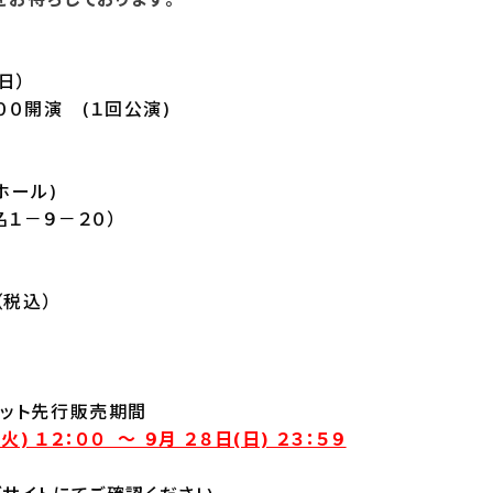
日）
：００開演 (１回公演)
ホール)
１－９－２０）
（税込）
可
ケット先行販売期間
火) １２：００ ～ ９月 ２８日(日) ２３：５９