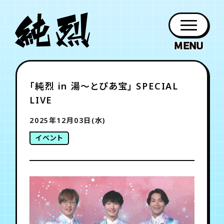
年会員制ファンクラブ
「純烈 in 湯～とぴあ宝」 SPECIAL
ファン
お知らせ
グッズ
紹介
ホーム
日程
作品
チケット
日記
LIVE
クラブ
会員登録
ログイン
PROFILE
GOODS
NEWS
DISCOGRAPHY
SCHEDULE
HOME
TICKET
BLOG
2025年12月03日(水)
イベント
チケット
お知らせ
ムービー
FC TICKET
FC NEWS
MOVIE
月会員制ファンクラブ