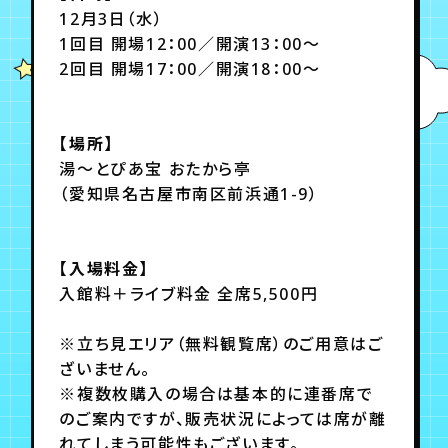
月会員制ファンクラブ
12月3日（水）
1回目 開場12：00／開演13：00～
会員登録
ログイン
2回目 開場17：00／開演18：00～
【場所】
湯～とぴあ宝 おたから亭
（愛知県名古屋市南区前浜通1-9）
【入場料金】
入館料＋ライブ料金 全席5,500円
※立ち見エリア（無料観覧席）のご用意はご
ざいません。
※複数枚購入の場合は基本的に連番席で
のご案内ですが、販売状況によっては席が離
れてしまう可能性もございます。