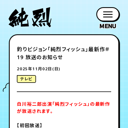
年会員制ファンクラブ
釣りビジョン「純烈フィッシュ」最新作＃
ファン
お知らせ
グッズ
紹介
ホーム
日程
作品
チケット
日記
19 放送のお知らせ
クラブ
会員登録
ログイン
PROFILE
GOODS
NEWS
DISCOGRAPHY
SCHEDULE
HOME
TICKET
BLOG
2025年11月02日(日)
テレビ
チケット
お知らせ
ムービー
FC TICKET
FC NEWS
MOVIE
白川裕二郎出演「純烈フィッシュ」の最新作
が放送されます。
月会員制ファンクラブ
【初回放送】