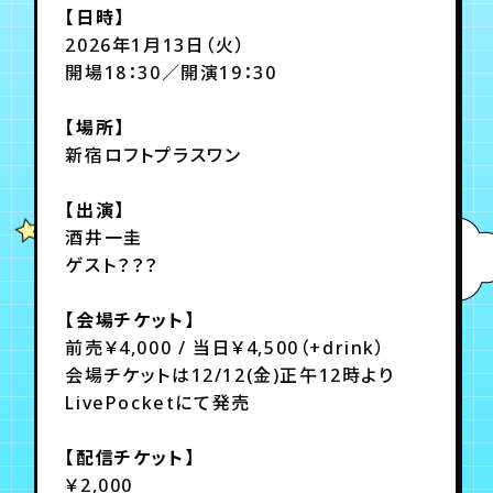
【日時】
2026年1月13日（火）
年会員制ファンクラブ
開場18：30／開演19：30
【場所】
会員登録
ログイン
新宿ロフトプラスワン
【出演】
チケット
お知らせ
ムービー
酒井一圭
TICKET
FC NEWS
MOVIE
ゲスト？？？
【会場チケット】
前売￥4,000 / 当日￥4,500（+drink）
会場チケットは12/12(金)正午12時より
LivePocketにて発売
【配信チケット】
￥2,000