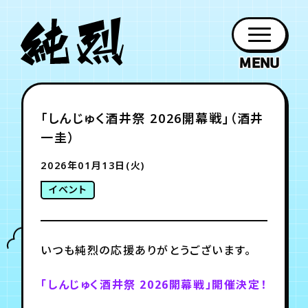
年会員制ファンクラブ
「しんじゅく酒井祭 2026開幕戦」（酒井
ファン
お知らせ
グッズ
紹介
ホーム
日程
作品
チケット
日記
一圭）
クラブ
会員登録
ログイン
PROFILE
GOODS
NEWS
DISCOGRAPHY
SCHEDULE
HOME
TICKET
BLOG
2026年01月13日(火)
イベント
チケット
お知らせ
ムービー
FC TICKET
FC NEWS
MOVIE
いつも純烈の応援ありがとうございます。
月会員制ファンクラブ
「しんじゅく酒井祭 2026開幕戦」開催決定！