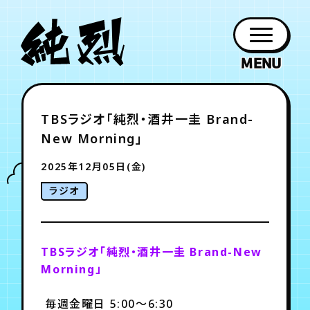
年会員制ファンクラブ
TBSラジオ「純烈・酒井一圭 Brand-
ファン
お知らせ
グッズ
紹介
ホーム
日程
作品
チケット
日記
New Morning」
クラブ
会員登録
ログイン
PROFILE
GOODS
NEWS
DISCOGRAPHY
SCHEDULE
HOME
TICKET
BLOG
2025年12月05日(金)
ラジオ
チケット
お知らせ
ムービー
FC TICKET
FC NEWS
MOVIE
TBSラジオ「純烈・酒井一圭 Brand-New
Morning」
月会員制ファンクラブ
毎週金曜日 5:00～6:30