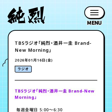
年会員制ファンクラブ
TBSラジオ「純烈・酒井一圭 Brand-
ファン
お知らせ
グッズ
紹介
ホーム
日程
作品
チケット
日記
New Morning」
クラブ
会員登録
ログイン
PROFILE
GOODS
NEWS
DISCOGRAPHY
SCHEDULE
HOME
TICKET
BLOG
2026年01月16日(金)
ラジオ
チケット
お知らせ
ムービー
FC TICKET
FC NEWS
MOVIE
TBSラジオ「純烈・酒井一圭 Brand-New
Morning」
月会員制ファンクラブ
毎週金曜日 5:00～6:30