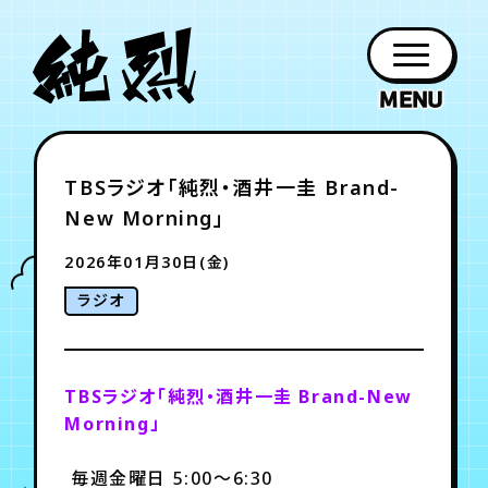
年会員制ファンクラブ
TBSラジオ「純烈・酒井一圭 Brand-
ファン
お知らせ
グッズ
紹介
ホーム
日程
作品
チケット
日記
New Morning」
クラブ
会員登録
ログイン
PROFILE
GOODS
NEWS
DISCOGRAPHY
SCHEDULE
HOME
TICKET
BLOG
2026年01月30日(金)
ラジオ
チケット
お知らせ
ムービー
FC TICKET
FC NEWS
MOVIE
TBSラジオ「純烈・酒井一圭 Brand-New
Morning」
月会員制ファンクラブ
毎週金曜日 5:00～6:30