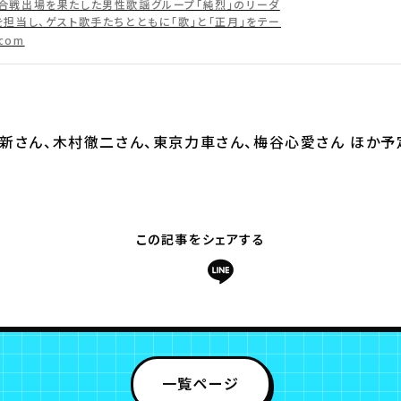
ラス ドラマ・アニメ・音楽ライブ
合戦出場を果たした男性歌謡グループ「純烈」のリーダ
を担当し、ゲスト歌手たちとともに「歌」と「正月」をテー
は、若手の人気・実力のある歌謡歌手たちが勢ぞろい。辰
.com
ん、木村徹二さん、東京力車さん、梅谷心愛さんが出演。
新さん、木村徹二さん、東京力車さん、梅谷心愛さん ほか予
この記事をシェアする
一覧ページ