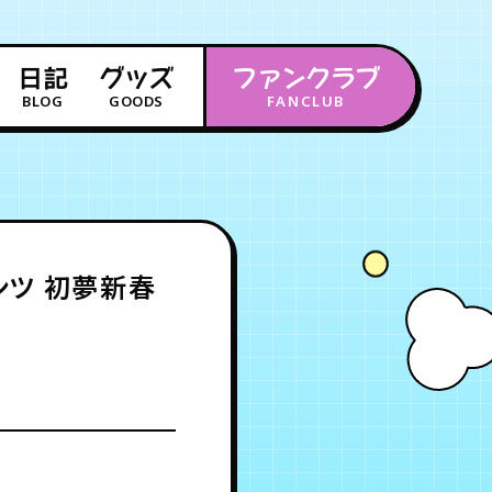
日記
グッズ
ファンクラブ
BLOG
GOODS
FANCLUB
年会員制ファンクラブ
会員登録
ログイン
ンツ 初夢新春
チケット
お知らせ
ムービー
FC TICKET
FC NEWS
MOVIE
月会員制ファンクラブ