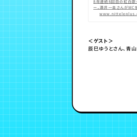
2026｜日テレプ
8年連続8回目の紅白歌
ー、酒井一圭さんがMC
マに生放送。 ゲストに
www.nitteleplus
巳ゆうとさん、青山新さ
＜ゲスト＞
辰巳ゆうとさん、青山