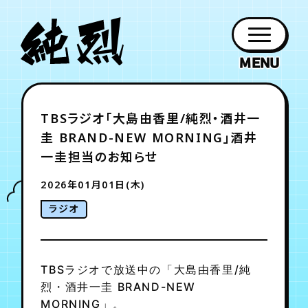
年会員制ファンクラブ
TBSラジオ「大島由香里/純烈・酒井一
ファン
お知らせ
グッズ
紹介
ホーム
日程
作品
チケット
日記
圭 BRAND-NEW MORNING」酒井
クラブ
会員登録
ログイン
PROFILE
GOODS
NEWS
DISCOGRAPHY
SCHEDULE
HOME
TICKET
BLOG
一圭担当のお知らせ
2026年01月01日(木)
チケット
お知らせ
ムービー
ラジオ
FC TICKET
FC NEWS
MOVIE
TBSラジオで放送中の「大島由香里/純
月会員制ファンクラブ
烈・酒井一圭 BRAND-NEW
MORNING」。