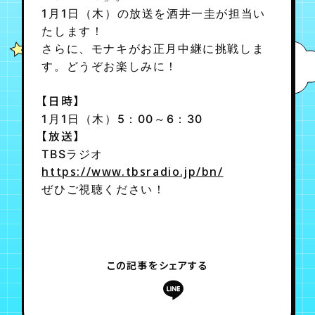
1月1日（木）の放送を酒井一圭が担当い
たします！
年会員制ファンクラブ
さらに、モナキがお正月中継に挑戦しま
す。どうぞお楽しみに！
会員登録
ログイン
【日時】
1月1日（木）5：00～6：30
【放送】
チケット
お知らせ
ムービー
TBSラジオ
TICKET
FC NEWS
MOVIE
https://www.tbsradio.jp/bn/
ぜひご視聴ください！
この記事をシェアする