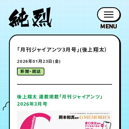
年会員制ファンクラブ
「月刊ジャイアンツ3月号」(後上翔太）
ファン
お知らせ
グッズ
紹介
ホーム
日程
作品
チケット
日記
クラブ
会員登録
ログイン
2026年01月23日(金)
PROFILE
GOODS
NEWS
DISCOGRAPHY
SCHEDULE
HOME
TICKET
BLOG
新聞・雑誌
チケット
お知らせ
ムービー
FC TICKET
FC NEWS
MOVIE
後上翔太 連載掲載「月刊ジャイアンツ」
2026年3月号
月会員制ファンクラブ