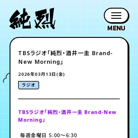
年会員制ファンクラブ
TBSラジオ「純烈・酒井一圭 Brand-
ファン
お知らせ
グッズ
紹介
ホーム
日程
作品
チケット
日記
New Morning」
クラブ
会員登録
ログイン
PROFILE
GOODS
NEWS
DISCOGRAPHY
SCHEDULE
HOME
TICKET
BLOG
2026年03月13日(金)
ラジオ
チケット
お知らせ
ムービー
FC TICKET
FC NEWS
MOVIE
TBSラジオ「純烈・酒井一圭 Brand-New
Morning」
月会員制ファンクラブ
毎週金曜日 5:00～6:30