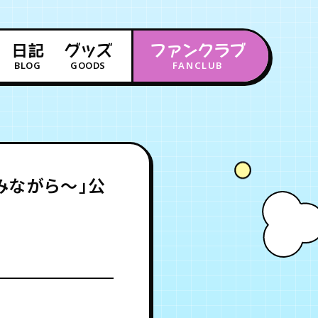
日記
グッズ
ファンクラブ
BLOG
GOODS
FANCLUB
年会員制ファンクラブ
会員登録
ログイン
みながら〜」公
チケット
お知らせ
ムービー
FC TICKET
FC NEWS
MOVIE
月会員制ファンクラブ