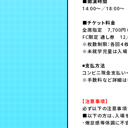
■開演時間
14:00～／18:00～
■チケット料金
全席指定 7,700円
FC限定 通し券 12,
※枚数制限：各回４
※未就学児童は入場
◾️支払方法
コンビニ現金支払い
※手数料など詳細は
【注意事項】
必ず以下の注意事項
■以下の方は、入場
･倦怠感等体調に不