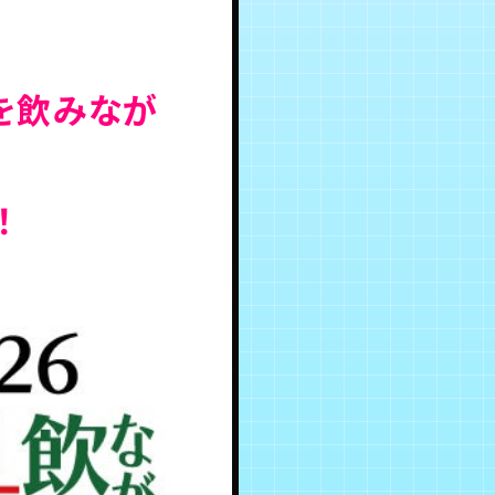
湯を飲みなが
！