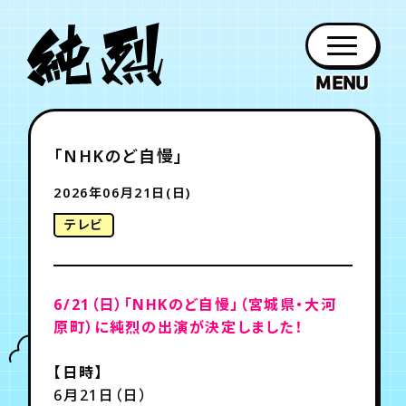
年会員制ファンクラブ
「NHKのど自慢」
ファン
お知らせ
グッズ
紹介
ホーム
日程
作品
チケット
日記
クラブ
会員登録
ログイン
2026年06月21日(日)
PROFILE
GOODS
NEWS
DISCOGRAPHY
SCHEDULE
HOME
TICKET
BLOG
テレビ
チケット
お知らせ
ムービー
FC TICKET
FC NEWS
MOVIE
6/21（日）「NHKのど自慢」（宮城県・大河
原町）に純烈の出演が決定しました！
月会員制ファンクラブ
【日時】
6月21日（日）