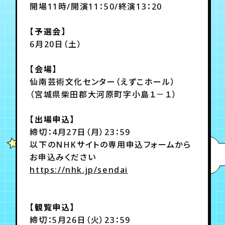
開場11時/開演11：50/終演13：20
年会員制ファンクラブ
【予選会】
6月20日（土）
会員登録
ログイン
【会場】
仙南芸術文化センター（えずこホール）
（宮城県柴田郡大河原町字小島１－１）
チケット
お知らせ
ムービー
TICKET
FC NEWS
MOVIE
【出場申込】
締切：4月27日（月）23：59
以下のNHKサイトの専用申込フォームから
お申込みください
https://nhk.jp/sendai
【観覧申込】
締切：5月26日（火）23：59