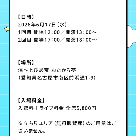
月会員制ファンクラブ
【日時】
会員登録
ログイン
2026年6月17日（水）
1回目 開場12：00／開演13：00～
2回目 開場17：00／開演18：00～
【場所】
湯～とぴあ宝 おたから亭
（愛知県名古屋市南区前浜通1-9）
【入場料金】
入館料＋ライブ料金 全席5,800円
※立ち見エリア（無料観覧席）のご用意はご
ざいません。