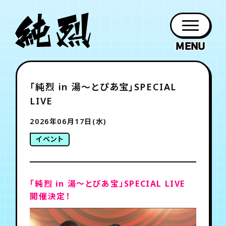
年会員制ファンクラブ
「純烈 in 湯～とぴあ宝」SPECIAL
ファン
お知らせ
グッズ
紹介
ホーム
日程
作品
チケット
日記
LIVE
クラブ
会員登録
ログイン
PROFILE
GOODS
NEWS
DISCOGRAPHY
SCHEDULE
HOME
TICKET
BLOG
2026年06月17日(水)
イベント
チケット
お知らせ
ムービー
FC TICKET
FC NEWS
MOVIE
「純烈 in 湯～とぴあ宝」SPECIAL LIVE
開催決定！
月会員制ファンクラブ