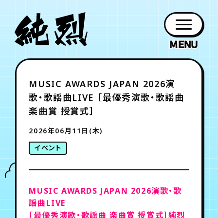
年会員制ファンクラブ
MUSIC AWARDS JAPAN 2026演
ファン
お知らせ
グッズ
紹介
ホーム
日程
作品
チケット
日記
歌・歌謡曲LIVE ［最優秀演歌・歌謡曲
クラブ
会員登録
ログイン
PROFILE
GOODS
NEWS
DISCOGRAPHY
SCHEDULE
HOME
TICKET
BLOG
楽曲賞 授賞式］
2026年06月11日(木)
チケット
お知らせ
ムービー
イベント
FC TICKET
FC NEWS
MOVIE
MUSIC AWARDS JAPAN 2026演歌・歌
月会員制ファンクラブ
謡曲LIVE
［最優秀演歌・歌謡曲 楽曲賞 授賞式］純烈