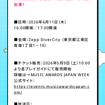
出演！
年会員制ファンクラブ
■日時：2026年6月11日（木）
16:00開場／17:00開演
会員登録
ログイン
■会場：Zepp DiverCity （東京都江東区
青海1丁目1－10）
チケット
お知らせ
ムービー
TICKET
FC NEWS
MOVIE
■チケット販売：2026年5月9日（土）10:00
より各プレイガイドにて販売開始
詳細は→MUSIC AWARDS JAPAN WEEK
公式サイト：
https://events.musicawardsjapan.c
om/
■放送日：