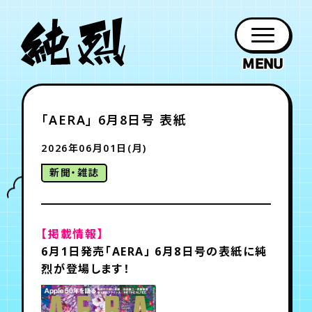
年会員制ファンクラブ
「AERA」 6月8日号 表紙
ファン
お知らせ
グッズ
紹介
ホーム
日程
作品
チケット
日記
クラブ
会員登録
ログイン
2026年06月01日(月)
PROFILE
GOODS
NEWS
DISCOGRAPHY
SCHEDULE
HOME
TICKET
BLOG
新聞・雑誌
チケット
お知らせ
ムービー
FC TICKET
FC NEWS
MOVIE
【掲載情報】
6月1日発売
「AERA」 6月8日号の表紙に純
烈が登場します！
月会員制ファンクラブ