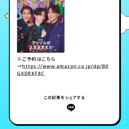
年会員制ファンクラブ
会員登録
ログイン
チケット
お知らせ
ムービー
※ご予約はこちら
TICKET
FC NEWS
MOVIE
→
https://www.amazon.co.jp/dp/B0
GXDRKF8C
この記事をシェアする