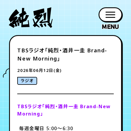
年会員制ファンクラブ
TBSラジオ「純烈・酒井一圭 Brand-
ファン
お知らせ
グッズ
紹介
ホーム
日程
作品
チケット
日記
New Morning」
クラブ
会員登録
ログイン
PROFILE
GOODS
NEWS
DISCOGRAPHY
SCHEDULE
HOME
TICKET
BLOG
2026年06月12日(金)
ラジオ
チケット
お知らせ
ムービー
FC TICKET
FC NEWS
MOVIE
TBSラジオ「純烈・酒井一圭 Brand-New
Morning」
月会員制ファンクラブ
毎週金曜日 5:00～6:30