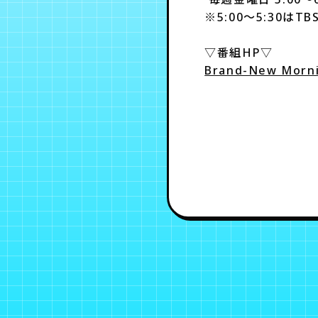
※5:00～5:30はT
▽番組HP▽
Brand-New Mor