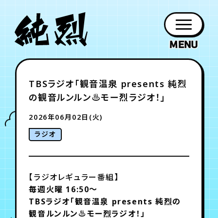
年会員制ファンクラブ
TBSラジオ「観音温泉 presents 純烈
ファン
お知らせ
グッズ
紹介
ホーム
日程
作品
チケット
日記
の観音ルンルン♨モー烈ラジオ！」
クラブ
会員登録
ログイン
PROFILE
GOODS
NEWS
DISCOGRAPHY
SCHEDULE
HOME
TICKET
BLOG
2026年06月02日(火)
ラジオ
チケット
お知らせ
ムービー
FC TICKET
FC NEWS
MOVIE
【ラジオレギュラー番組】
毎週火曜 16:50～
月会員制ファンクラブ
TBSラジオ
「観音温泉 presents 純烈の
観音ルンルン♨モー烈ラジオ！」