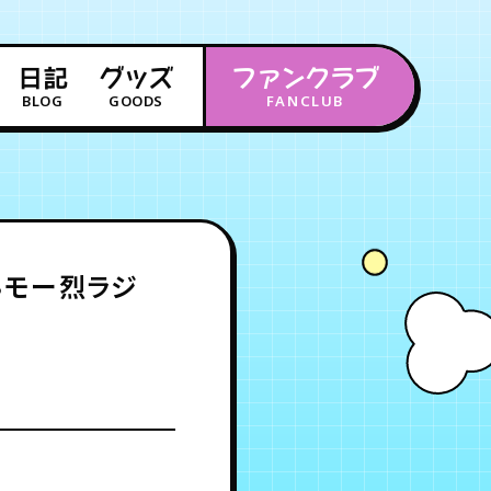
日記
グッズ
ファンクラブ
BLOG
GOODS
FANCLUB
年会員制ファンクラブ
会員登録
ログイン
ン♨モー烈ラジ
チケット
お知らせ
ムービー
FC TICKET
FC NEWS
MOVIE
月会員制ファンクラブ