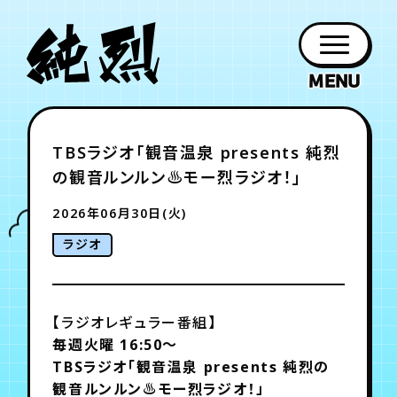
年会員制ファンクラブ
TBSラジオ「観音温泉 presents 純烈
ファン
お知らせ
グッズ
紹介
ホーム
日程
作品
チケット
日記
の観音ルンルン♨モー烈ラジオ！」
クラブ
会員登録
ログイン
PROFILE
GOODS
NEWS
DISCOGRAPHY
SCHEDULE
HOME
TICKET
BLOG
2026年06月30日(火)
ラジオ
チケット
お知らせ
ムービー
FC TICKET
FC NEWS
MOVIE
【ラジオレギュラー番組】
毎週火曜 16:50～
月会員制ファンクラブ
TBSラジオ
「観音温泉 presents 純烈の
観音ルンルン♨モー烈ラジオ！」