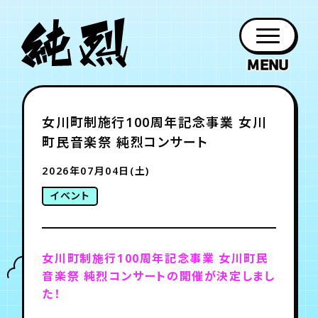
年会員制ファンクラブ
女川町制施行100周年記念事業 女川
ファン
お知らせ
グッズ
紹介
ホーム
日程
作品
チケット
日記
町民音楽祭 純烈コンサート
クラブ
会員登録
ログイン
PROFILE
GOODS
NEWS
DISCOGRAPHY
SCHEDULE
HOME
TICKET
BLOG
2026年07月04日(土)
イベント
チケット
お知らせ
ムービー
FC TICKET
FC NEWS
MOVIE
女川町制施行100周年記念事業
女川町民
音楽祭
純烈コンサートの開催が決定しまし
月会員制ファンクラブ
た！