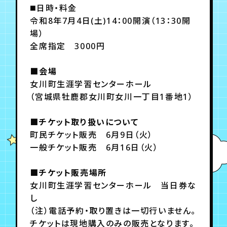
◼️日時・料金
令和8年7月4日(土)14：00開演（13：30開
年会員制ファンクラブ
場）
全席指定 3000円
会員登録
ログイン
■会場
女川町生涯学習センターホール
（宮城県牡鹿郡女川町女川一丁目1番地1）
チケット
お知らせ
ムービー
TICKET
FC NEWS
MOVIE
■チケット取り扱いについて
町民チケット販売 6月9日（火）
一般チケット販売 6月16日（火）
■チケット販売場所
女川町生涯学習センターホール 当日券な
し
（注）電話予約・取り置きは一切行いません。
チケットは現地購入のみの販売となります。