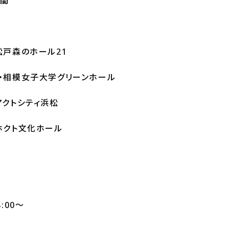
時間
・松戸森のホール21
川・相模女子大学グリーンホール
アクトシティ浜松
・ホクト文化ホール
:00～