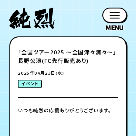
年会員制ファンクラブ
「全国ツアー2025 〜全国津々浦々〜」
ファン
お知らせ
グッズ
紹介
ホーム
日程
作品
チケット
日記
長野公演(FC先行販売あり)
クラブ
会員登録
ログイン
PROFILE
GOODS
NEWS
DISCOGRAPHY
SCHEDULE
HOME
TICKET
BLOG
2025年04月23日(水)
イベント
チケット
お知らせ
ムービー
FC TICKET
FC NEWS
MOVIE
いつも純烈の応援ありがとうございます。
月会員制ファンクラブ