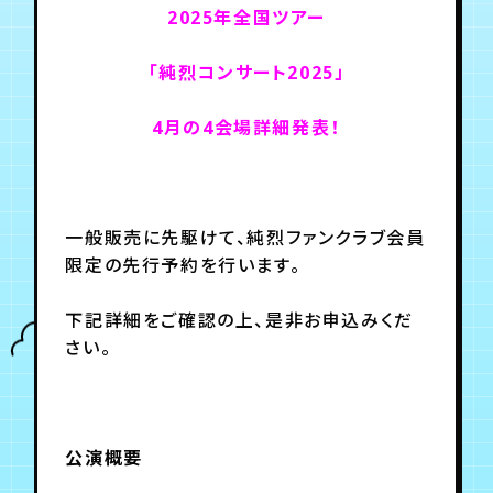
2025年全国ツアー
年会員制ファンクラブ
「純烈コンサート2025」
4月の4会場詳細発表！
会員登録
ログイン
チケット
お知らせ
ムービー
一般販売に先駆けて、純烈ファンクラブ会員
TICKET
FC NEWS
MOVIE
限定の先行予約を行います。
下記詳細をご確認の上、是非お申込みくだ
さい。
公演概要