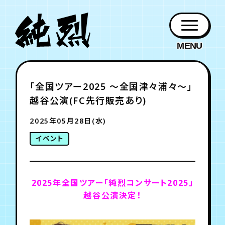
年会員制ファンクラブ
「全国ツアー2025 〜全国津々浦々〜」
ファン
お知らせ
グッズ
紹介
ホーム
日程
作品
チケット
日記
越谷公演(FC先行販売あり)
クラブ
会員登録
ログイン
PROFILE
GOODS
NEWS
DISCOGRAPHY
SCHEDULE
HOME
TICKET
BLOG
2025年05月28日(水)
イベント
チケット
お知らせ
ムービー
FC TICKET
FC NEWS
MOVIE
2025年全国ツアー
「純烈コンサート2025」
越谷公演決定！
月会員制ファンクラブ