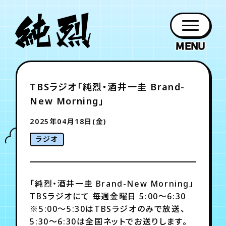
年会員制ファンクラブ
TBSラジオ「純烈・酒井一圭 Brand-
ファン
お知らせ
グッズ
紹介
ホーム
日程
作品
チケット
日記
New Morning」
クラブ
会員登録
ログイン
PROFILE
GOODS
NEWS
DISCOGRAPHY
SCHEDULE
HOME
TICKET
BLOG
2025年04月18日(金)
ラジオ
チケット
お知らせ
ムービー
FC TICKET
FC NEWS
MOVIE
「純烈・酒井一圭 Brand-New Morning」
TBSラジオにて 毎週金曜日 5:00～6:30
月会員制ファンクラブ
※5:00～5:30はTBSラジオのみで放送、
5:30～6:30は全国ネットでお送りします。