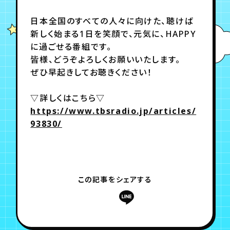
日本全国のすべての人々に向けた、聴けば
年会員制ファンクラブ
新しく始まる1日を笑顔で、元気に、HAPPY
に過ごせる番組です。
皆様、どうぞよろしくお願いいたします。
会員登録
ログイン
ぜひ早起きしてお聴きください！
▽詳しくはこちら▽
チケット
お知らせ
ムービー
https://www.tbsradio.jp/articles/
TICKET
FC NEWS
MOVIE
93830/
この記事をシェアする