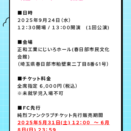
■日時
年会員制ファンクラブ
２０２５年９月２４日（水）
１２：３０開場 / １３：００開演 (１回公演)
会員登録
ログイン
■会場
正和工業にじいろホール(春日部市民文化
会館)
チケット
お知らせ
ムービー
（埼玉県春日部市粕壁東二丁目8番61号）
TICKET
FC NEWS
MOVIE
■チケット料金
全席指定 ６,０００円（税込）
※未就学児入場不可
■ＦＣ先行
純烈ファンクラブチケット先行販売期間
２０２５年５月３１日(土) １２：００ ～ ６月
８日(日) ２３：５９