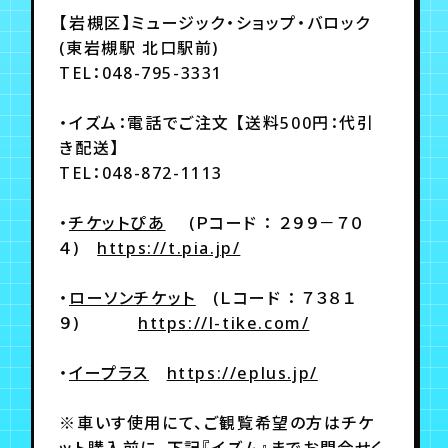
【岩槻区】ミュージック・ショップ・バロック
(東岩槻駅 北口駅前)
TEL：048-795-3331
・イズム：電話でご注文 【送料500円：代引
き配送】
TEL：048-872-1113
・
チケットぴあ
(Ｐコード ： ２９９－７０
４)
https://t.pia.jp/
・
ローソンチケット
(Ｌコード ： ７３８１
９)
https://l-tike.com/
・
イープラス
https://eplus.jp/
※車いす使用にて、ご観覧希望の方はチケ
ット購入前に、下記『イズム』までお問合せく