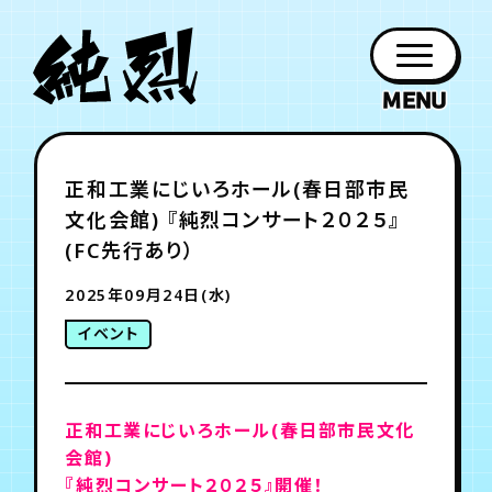
年会員制ファンクラブ
正和工業にじいろホール(春日部市民
ファン
お知らせ
グッズ
紹介
ホーム
日程
作品
チケット
日記
文化会館) 『純烈コンサート２０２５』
クラブ
会員登録
ログイン
PROFILE
GOODS
NEWS
DISCOGRAPHY
SCHEDULE
HOME
TICKET
BLOG
(FC先行あり）
2025年09月24日(水)
チケット
お知らせ
ムービー
イベント
FC TICKET
FC NEWS
MOVIE
正和工業にじいろホール(春日部市民文化
月会員制ファンクラブ
会館)
『純烈コンサート２０２５』開催！