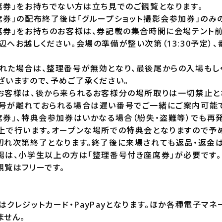
席券」をお持ちでない方は立ち見でのご観覧となります。
席券」の配布終了後は「グループショット撮影会参加券」のみ
席券」をお持ちのお客様は、券記載の集合時間に会場テント前
へお越しください。会場の準備が整い次第（13:30予定）
れた場合は、整理番号が無効となり、最後尾からの入場もし
ざいますので、予めご了承ください。
お客様は、後から来られるお客様分の場所取りは一切禁止と
号が離れておられる場合は遅い番号でご一緒にご案内可能で
席券」、特典会参加券はいかなる場合（紛失・盗難等）でも再
上で行います。オープンな場所での特典会となりますので予め
切れ次第終了となります。終了後に来場されても返品・返金は
場は、小学生以上の方は「整理番号付き座席券」が必要です。
観覧はフリーです。
クレジットカード・PayPayとなります。ほか各種電子マネ
ません。