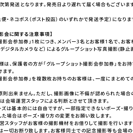
次第発送となります。発売日より遅れて届く場合もございま
急便・ネコポス（ポスト投函）のいずれかで発送予定）になりま
撮影会に関する注意事項】
撮影会参加券」1枚につき､メンバー3名とお客様1名で、お客
、デジタルカメラなど）によるグループショット写真撮影(静止
様は、保護者の方が「グループショット撮影会参加券」をお
けます。
ト撮影会参加券」を複数枚お持ちのお客様は､一度にまとめて
原則出来ません。ただし､撮影画像に不備が認められた場合
否は会場運営スタッフによる判断とさせて頂きます｡
ーズは基本的には自由ですが、一部指定できないポーズ・撮り
した場合はポーズ・撮り方の変更をお願い致します。
営スタッフがお客様の撮影機材をお借りして撮影を行います
は一切お断り致します。お客様同士での記念撮影等も会場の