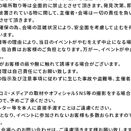
の場所取り等は全面的に禁止とさせて頂きます。発見次第、即
び放置されている物に関して、主催者・会場は一切の責任を負
させて頂きます。
確保の為、会場の混雑状況により、安全面を考慮して止むを
います。
情等の理由により、当日のイベントがやむをえず中止になる場
、宿泊費はお客様のご負担となります。万が一、イベントが中
。
フがお客様の肩や腕に触れて誘導する場合がございます。
管理は自己責任にてお願い致します。
の指示及び注意事項に従わずに生じた事故や盗難等、主催者
コミ・メディアの取材やオフィシャルSNS等の撮影をする場
で、予めご了承ください。
ンレター等を本人に直接手渡すことはご遠慮ください。
となり、イベントに参加されないお客様も多数おられますの
。
て会場へのお問い合わせは、ご遠慮頂きます様お願い致します