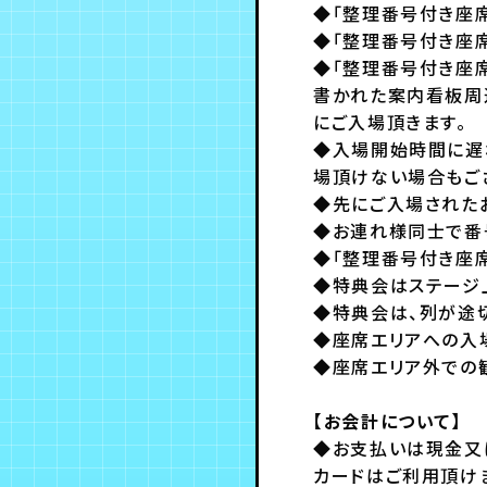
◆「整理番号付き座
◆「整理番号付き座
◆「整理番号付き座
書かれた案内看板周辺
にご入場頂きます。
◆入場開始時間に遅
場頂けない場合もご
◆先にご入場された
◆お連れ様同士で番
◆「整理番号付き座
◆特典会はステージ
◆特典会は、列が途
◆座席エリアへの入
◆座席エリア外での
【お会計について】
◆お支払いは現金又は
カードはご利用頂け