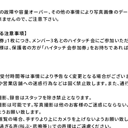
の故障や容量オーバー､その他の事情により写真画像のデー
来ませんので､ご注意下さい｡
る注意事項】
券」1枚につき､メンバー3名とのハイタッチ会にご参加いただ
様は、保護者の方が「ハイタッチ会参加券」をお持ちであれ
売受付時間等は事情により予告なく変更となる場合がございま
や営業店舗への迷惑行為などは固く禁止致します。また、通
撮影、録音はスタッフを除き禁止となります。
撮影は可能です。写真撮影は他のお客様のご迷惑にならない
ようお願い致します。
観覧の場合、手すりより上にカメラを上げないようお願い致し
過ぎる声(叫ぶ・悲鳴等)」での声援はご遠慮ください。