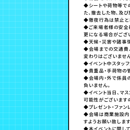
◆シートや荷物等で
た、撤去した物、及
◆徹夜行為は禁止と
◆ご来場者様の安全
更になる場合がござ
◆天候・災害や諸事
◆会場までの交通費
変わりはございません
◆イベント中スタッ
◆貴重品・手荷物の
◆会場内・外で係員
負いません。
◆イベント当日、マス
可能性がございますの
◆プレゼント・ファ
◆会場は商業施設内
すようお願い致します
◆本イベントに関し