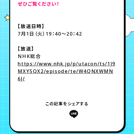
ぜひご覧ください！
年会員制ファンクラブ
【放送日時】
7月1日（火）19：40～20：42
会員登録
ログイン
【放送】
NHK総合
チケット
お知らせ
ムービー
https://www.nhk.jp/p/utacon/ts/1J9
TICKET
FC NEWS
MOVIE
MXY5QX2/episode/te/W4QNXWMN
6J/
この記事をシェアする