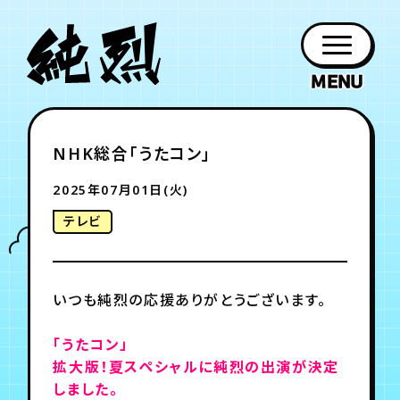
年会員制ファンクラブ
NHK総合「うたコン」
ファン
お知らせ
グッズ
紹介
ホーム
日程
作品
チケット
日記
クラブ
会員登録
ログイン
2025年07月01日(火)
PROFILE
GOODS
NEWS
DISCOGRAPHY
SCHEDULE
HOME
TICKET
BLOG
テレビ
チケット
お知らせ
ムービー
FC TICKET
FC NEWS
MOVIE
いつも純烈の応援ありがとうございます。
「うたコン」
月会員制ファンクラブ
拡大版！夏スペシャルに純烈の出演が決定
しました。